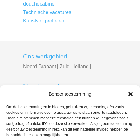
douchecabine
Technische vacatures
Kunststof profielen
Ons werkgebied
Noord-Brabant
|
Zuid-Holland
|
Meest bezochte pagina’s
Beheer toestemming
Breda
|
Delft
|
Den Bosch
|
Den Haag
|
Dordrecht
|
Eindhoven
|
Leiden
|
Om de beste ervaringen te bieden, gebruiken wij technologieën zoals
cookies om informatie over je apparaat op te slaan en/of te raadplegen.
Roosendaal
|
Rotterdam
|
Spijkenisse
|
Door in te stemmen met deze technologieën kunnen wij gegevens zoals
Tilburg
|
surfgedrag of unieke ID's op deze site verwerken. Als je geen toestemming
geeft of uw toestemming intrekt, kan dit een nadelige invloed hebben op
bepaalde functies en mogelijkheden.