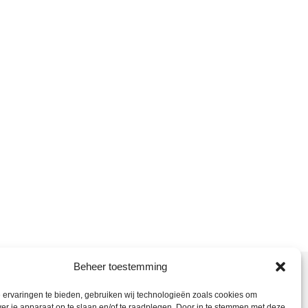
Beheer toestemming
nt hier:
ervaringen te bieden, gebruiken wij technologieën zoals cookies om
ieter Bedrijf
> Nieuwe website
ver je apparaat op te slaan en/of te raadplegen. Door in te stemmen met deze