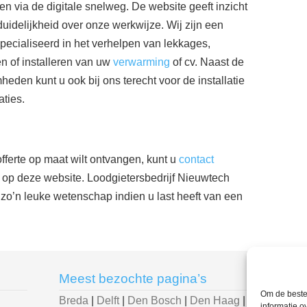
n via de digitale snelweg. De website geeft inzicht
uidelijkheid over onze werkwijze. Wij zijn een
especialiseerd in het verhelpen van lekkages,
 of installeren van uw
verwarming
of cv. Naast de
eden kunt u ook bij ons terecht voor de installatie
aties.
offerte op maat wilt ontvangen, kunt u
contact
 op deze website. Loodgietersbedrijf Nieuwtech
l zo’n leuke wetenschap indien u last heeft van een
Meest bezochte pagina’s
U be
Om de beste 
Breda
|
Delft
|
Den Bosch
|
Den Haag
|
Loodg
informatie o