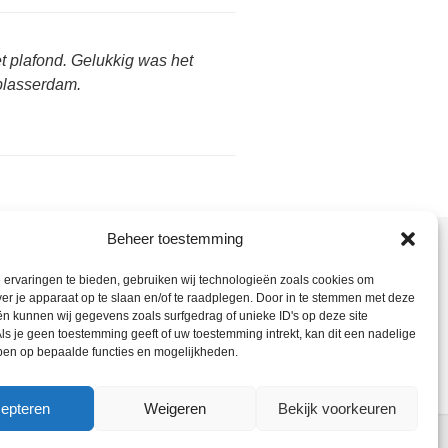
et plafond. Gelukkig was het
lblasserdam.
Beheer toestemming
nt hier:
ervaringen te bieden, gebruiken wij technologieën zoals cookies om
ieter Bedrijf
> Loodgieter
ver je apparaat op te slaan en/of te raadplegen. Door in te stemmen met deze
sserdam – 088 444 7657
n kunnen wij gegevens zoals surfgedrag of unieke ID's op deze site
ls je geen toestemming geeft of uw toestemming intrekt, kan dit een nadelige
ietersbedrijf
ben op bepaalde functies en mogelijkheden.
epteren
Weigeren
Bekijk voorkeuren
ebmaster
-