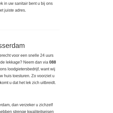
ek in uw sanitair bent u bij ons
et juiste adres.
asserdam
 terecht voor een snelle 24 uurs
ende lekkage? Neem dan via
088
ons loodgietersbedrijf, want wij
 huis toesturen. Zo voorziet u
omt u dat het lek zich uitbreidt.
erdam, dan verzeker u zichzelf
hebben strenge kwaliteitseisen