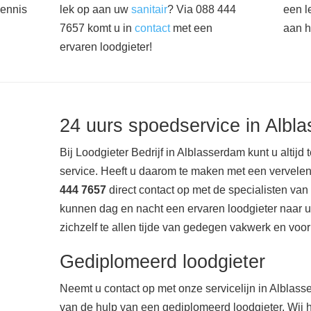
kennis
lek op aan uw
sanitair
? Via 088 444
een l
7657 komt u in
contact
met een
aan h
ervaren loodgieter!
24 uurs spoedservice in Albl
Bij Loodgieter Bedrijf in Alblasserdam kunt u altijd
service. Heeft u daarom te maken met een vervel
444 7657
direct contact op met de specialisten van 
kunnen dag en nacht een ervaren loodgieter naar uw
zichzelf te allen tijde van gedegen vakwerk en voork
Gediplomeerd loodgieter
Neemt u contact op met onze servicelijn in Alblass
van de hulp van een gediplomeerd loodgieter. Wij 