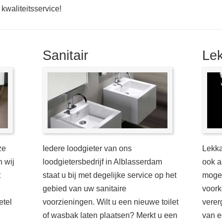
kwaliteitsservice!
Sanitair
Le
ze
Iedere loodgieter van ons
Lekka
n wij
loodgietersbedrijf in Alblasserdam
ook a
t
staat u bij met degelijke service op het
mogel
gebied van uw sanitaire
voork
etel
voorzieningen. Wilt u een nieuwe toilet
verer
of wasbak laten plaatsen? Merkt u een
van e