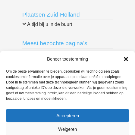
Plaatsen Zuid-Holland
Altijd bij u in de buurt
Meest bezochte pagina’s
Breda
|
Delft
|
Den Bosch
|
Den Haag
|
Beheer toestemming
Dordrecht
|
Eindhoven
|
Leiden
|
Roosendaal
|
Rotterdam
|
Spijkenisse
|
Om de beste ervaringen te bieden, gebruiken wij technologieën zoals
cookies om informatie over je apparaat op te slaan en/of te raadplegen.
Tilburg
|
Door in te stemmen met deze technologieën kunnen wij gegevens zoals
surfgedrag of unieke ID's op deze site verwerken. Als je geen toestemming
geeft of uw toestemming intrekt, kan dit een nadelige invloed hebben op
U bent hier:
bepaalde functies en mogelijkheden.
Loodgieter Bedrijf
> Loodgieter Rijswijk –
088 444 7657 loodgietersbedrijf
Accepteren
Weigeren