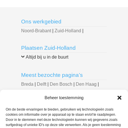
Ons werkgebied
Noord-Brabant
|
Zuid-Holland
|
Plaatsen Zuid-Holland
Altijd bij u in de buurt
Meest bezochte pagina’s
Breda
|
Delft
|
Den Bosch
|
Den Haag
|
Dordrecht
|
Eindhoven
|
Leiden
|
Beheer toestemming
Roosendaal
|
Rotterdam
|
Spijkenisse
|
Tilburg
|
Om de beste ervaringen te bieden, gebruiken wij technologieën zoals
cookies om informatie over je apparaat op te slaan en/of te raadplegen.
Door in te stemmen met deze technologieën kunnen wij gegevens zoals
U bent hier:
surfgedrag of unieke ID's op deze site verwerken. Als je geen toestemming