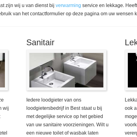
t zijn wij u van dienst bij
verwarming
service en lekkage. Heef
bruik van het contactformulier op deze pagina om uw wensen 
Sanitair
Le
ze
Iedere loodgieter van ons
Lekka
n wij
loodgietersbedrijf in Best staat u bij
ook a
t
met degelijke service op het gebied
mogel
van uw sanitaire voorzieningen. Wilt u
voork
etel
een nieuwe toilet of wasbak laten
verer