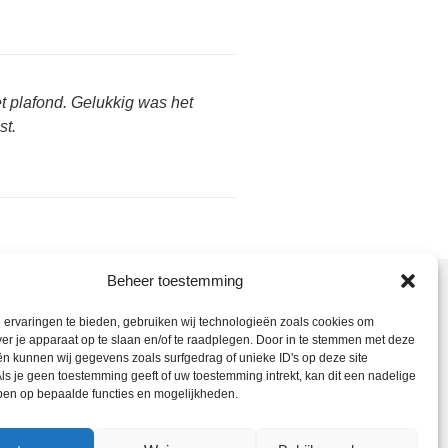
et plafond. Gelukkig was het
st.
Beheer toestemming
nt hier:
ervaringen te bieden, gebruiken wij technologieën zoals cookies om
ieter Bedrijf
> Loodgieter Best –
ver je apparaat op te slaan en/of te raadplegen. Door in te stemmen met deze
ietersbedrijf
n kunnen wij gegevens zoals surfgedrag of unieke ID's op deze site
ls je geen toestemming geeft of uw toestemming intrekt, kan dit een nadelige
ben op bepaalde functies en mogelijkheden.