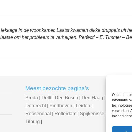
van lekkage in de woonkamer. Laatst kwamen dikke druppels uit h
 plaatse om het probleem te verhelpen. Perfect! – E. Timmer – Be
Meest bezochte pagina’s
U be
Om de beste 
Breda
|
Delft
|
Den Bosch
|
Den Haag
|
Loodg
informatie o
Dordrecht
|
Eindhoven
|
Leiden
|
loodg
technologieë
verwerken. A
Roosendaal
|
Rotterdam
|
Spijkenisse
|
invloed heb
Tilburg
|