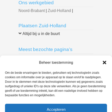
Ons werkgebied
Noord-Brabant
|
Zuid-Holland
|
Plaatsen Zuid-Holland
Altijd bij u in de buurt
Meest bezochte pagina’s
Breda
|
Delft
|
Den Bosch
|
Den Haag
|
Beheer toestemming
Dordrecht
|
Eindhoven
|
Leiden
|
Roosendaal
|
Rotterdam
|
Spijkenisse
|
Om de beste ervaringen te bieden, gebruiken wij technologieën zoals
cookies om informatie over je apparaat op te slaan en/of te raadplegen.
Tilburg
|
Door in te stemmen met deze technologieën kunnen wij gegevens zoals
surfgedrag of unieke ID's op deze site verwerken. Als je geen toestemming
geeft of uw toestemming intrekt, kan dit een nadelige invloed hebben op
U bent hier:
bepaalde functies en mogelijkheden.
Loodgieter Bedrijf
> Loodgieter Boskoop –
088 444 7657 loodgietersbedrijf
Accepteren