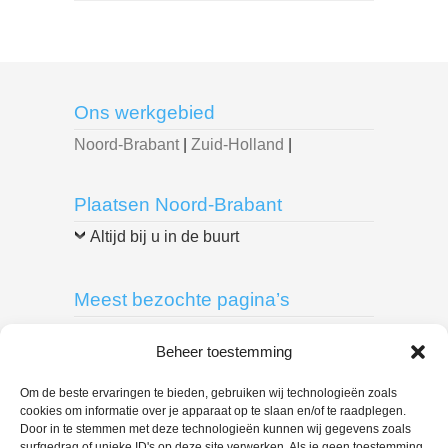
Ons werkgebied
Noord-Brabant
|
Zuid-Holland
|
Plaatsen Noord-Brabant
Altijd bij u in de buurt
Meest bezochte pagina’s
Breda
|
Delft
|
Den Bosch
|
Den Haag
|
Beheer toestemming
Dordrecht
|
Eindhoven
|
Leiden
|
Roosendaal
|
Rotterdam
|
Spijkenisse
|
Om de beste ervaringen te bieden, gebruiken wij technologieën zoals
cookies om informatie over je apparaat op te slaan en/of te raadplegen.
Tilburg
|
Door in te stemmen met deze technologieën kunnen wij gegevens zoals
surfgedrag of unieke ID's op deze site verwerken. Als je geen toestemming