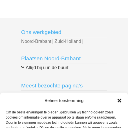
Ons werkgebied
Noord-Brabant
|
Zuid-Holland
|
Plaatsen Noord-Brabant
Altijd bij u in de buurt
Meest bezochte pagina’s
Breda
|
Delft
|
Den Bosch
|
Den Haag
|
Beheer toestemming
Dordrecht
|
Eindhoven
|
Leiden
|
Roosendaal
|
Rotterdam
|
Spijkenisse
|
Om de beste ervaringen te bieden, gebruiken wij technologieën zoals
cookies om informatie over je apparaat op te slaan en/of te raadplegen.
Tilburg
|
Door in te stemmen met deze technologieën kunnen wij gegevens zoals
surfgedrag of unieke ID's op deze site verwerken. Als je geen toestemming