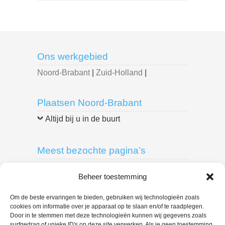
Ons werkgebied
Noord-Brabant
|
Zuid-Holland
|
Plaatsen Noord-Brabant
Altijd bij u in de buurt
Meest bezochte pagina’s
Breda
|
Delft
|
Den Bosch
|
Den Haag
|
Beheer toestemming
Dordrecht
|
Eindhoven
|
Leiden
|
Roosendaal
|
Rotterdam
|
Spijkenisse
|
Om de beste ervaringen te bieden, gebruiken wij technologieën zoals
cookies om informatie over je apparaat op te slaan en/of te raadplegen.
Tilburg
|
Door in te stemmen met deze technologieën kunnen wij gegevens zoals
surfgedrag of unieke ID's op deze site verwerken. Als je geen toestemming