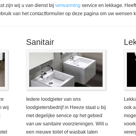
t zijn wij u van dienst bij
verwarming
service en lekkage. Heef
bruik van het contactformulier op deze pagina om uw wensen 
Sanitair
Le
ze
Iedere loodgieter van ons
Lekka
n wij
loodgietersbedrijf in Heeze staat u bij
ook a
t
met degelijke service op het gebied
mogel
van uw sanitaire voorzieningen. Wilt u
voork
etel
een nieuwe toilet of wasbak laten
verer