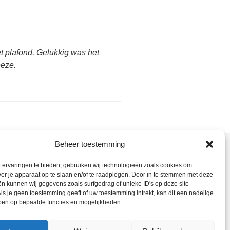
et plafond. Gelukkig was het
eeze.
Beheer toestemming
nt hier:
ervaringen te bieden, gebruiken wij technologieën zoals cookies om
ieter Bedrijf
> Loodgieter Heeze
ver je apparaat op te slaan en/of te raadplegen. Door in te stemmen met deze
dgietersbedrijf
n kunnen wij gegevens zoals surfgedrag of unieke ID's op deze site
ls je geen toestemming geeft of uw toestemming intrekt, kan dit een nadelige
ben op bepaalde functies en mogelijkheden.