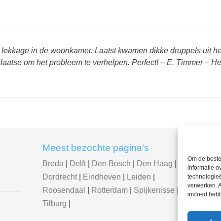
van lekkage in de woonkamer. Laatst kwamen dikke druppels uit h
 plaatse om het probleem te verhelpen. Perfect! – E. Timmer – H
Meest bezochte pagina’s
U be
Om de beste 
Breda
|
Delft
|
Den Bosch
|
Den Haag
|
Loodg
informatie o
Dordrecht
|
Eindhoven
|
Leiden
|
– loo
technologieë
verwerken. A
Roosendaal
|
Rotterdam
|
Spijkenisse
|
invloed heb
Tilburg
|