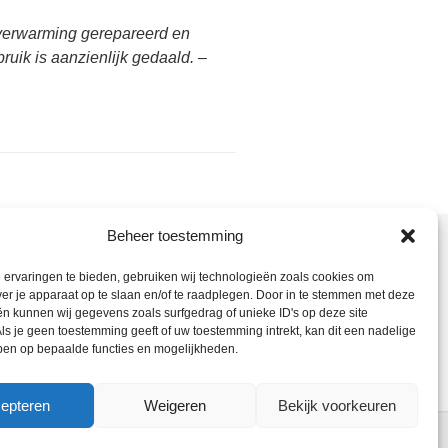
e verwarming gerepareerd en
ruik is aanzienlijk gedaald. –
Beheer toestemming
nt hier:
ervaringen te bieden, gebruiken wij technologieën zoals cookies om
ieter Bedrijf
> Loodgieter
ver je apparaat op te slaan en/of te raadplegen. Door in te stemmen met deze
dam – 088 444 7657
n kunnen wij gegevens zoals surfgedrag of unieke ID's op deze site
ls je geen toestemming geeft of uw toestemming intrekt, kan dit een nadelige
ietersbedrijf
ben op bepaalde functies en mogelijkheden.
epteren
Weigeren
Bekijk voorkeuren
ebmaster
-