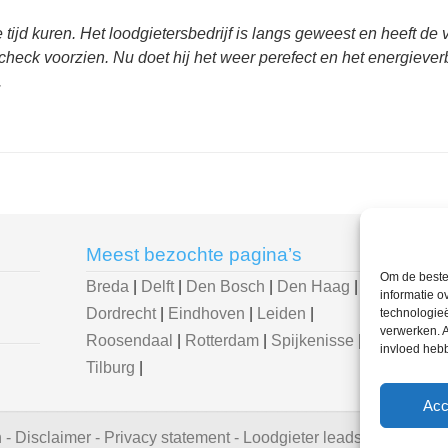
e tijd kuren. Het loodgietersbedrijf is langs geweest en heeft d
heck voorzien. Nu doet hij het weer perefect en het energieverb
.
Meest bezochte pagina’s
U be
Om de beste 
Breda
|
Delft
|
Den Bosch
|
Den Haag
|
Loodg
informatie o
Dordrecht
|
Eindhoven
|
Leiden
|
Leer
technologieë
verwerken. A
Roosendaal
|
Rotterdam
|
Spijkenisse
|
loodg
invloed heb
Tilburg
|
Acc
n
-
Disclaimer
-
Privacy statement
-
Loodgieter leads
-
Contact w