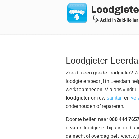
Navigation
Loodgieter Leerd
Zoekt u een goede loodgieter? Zo
loodgietersbedrijf in Leerdam hel
werkzaamheden! Via ons vindt u t
loodgieter
om uw
sanitair
en
ver
onderhouden of repareren.
Door te bellen naar
088 444 765
ervaren loodgieter bij u in de buur
de nacht of overdag belt, want w