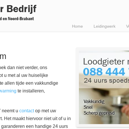
Home
Leidingwerk
V
am
ek dan niet verder, ons
pt u met al uw huiselijke
e allen tijde een vakkundige
warming
te installeren,
7
neemt u
contact
op met uw
t. Het maakt hiervoor niet uit of u in
ij garanderen een handige 24 uurs