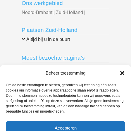
Ons werkgebied
Noord-Brabant
|
Zuid-Holland
|
Plaatsen Zuid-Holland
Altijd bij u in de buurt
Meest bezochte pagina’s
Breda
|
Delft
|
Den Bosch
|
Den Haag
|
Beheer toestemming
Dordrecht
|
Eindhoven
|
Leiden
|
Roosendaal
|
Rotterdam
|
Spijkenisse
|
Om de beste ervaringen te bieden, gebruiken wij technologieën zoals
cookies om informatie over je apparaat op te slaan en/of te raadplegen.
Tilburg
|
Door in te stemmen met deze technologieën kunnen wij gegevens zoals
surfgedrag of unieke ID's op deze site verwerken. Als je geen toestemming
geeft of uw toestemming intrekt, kan dit een nadelige invloed hebben op
U bent hier:
bepaalde functies en mogelijkheden.
Loodgieter Bedrijf
> Loodgieter Reeuwijk
– 088 444 7657 loodgietersbedrijf
Accepteren