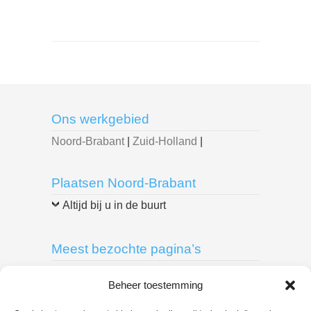
Ons werkgebied
Noord-Brabant
|
Zuid-Holland
|
Plaatsen Noord-Brabant
Altijd bij u in de buurt
Meest bezochte pagina’s
Breda
|
Delft
|
Den Bosch
|
Den Haag
|
Beheer toestemming
Dordrecht
|
Eindhoven
|
Leiden
|
Roosendaal
|
Rotterdam
|
Spijkenisse
|