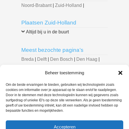
Noord-Brabant
|
Zuid-Holland
|
Plaatsen Zuid-Holland
Altijd bij u in de buurt
Meest bezochte pagina’s
Breda
|
Delft
|
Den Bosch
|
Den Haag
|
Dordrecht
|
Eindhoven
|
Leiden
|
Beheer toestemming
Roosendaal
|
Rotterdam
|
Spijkenisse
|
Tilburg
|
Om de beste ervaringen te bieden, gebruiken wij technologieën zoals
cookies om informatie over je apparaat op te slaan en/of te raadplegen.
Door in te stemmen met deze technologieën kunnen wij gegevens zoals
U bent hier:
surfgedrag of unieke ID's op deze site verwerken. Als je geen toestemming
geeft of uw toestemming intrekt, kan dit een nadelige invloed hebben op
Loodgieter Bedrijf
> Loodgieter
bepaalde functies en mogelijkheden.
Zoetermeer – 088 444 7657
loodgietersbedrijf
Accepteren